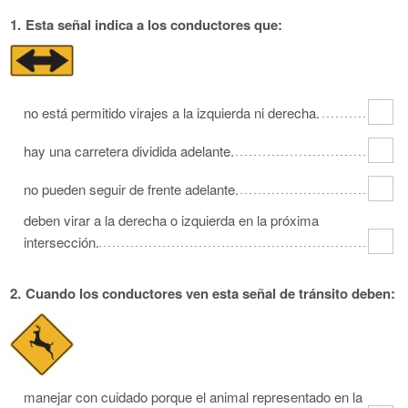
Oklahoma
Oregon
Pennsylvania
1.
Esta señal indica a los conductores que:
Rhode Island
South Carolina
South Dakota
Tennessee
Texas
Utah
Vermont
Virginia
Washington
no está permitido virajes a la izquierda ni derecha.
West Virginia
Wisconsin
Wyoming
hay una carretera dividida adelante.
no pueden seguir de frente adelante.
deben virar a la derecha o izquierda en la próxima
intersección.
2.
Cuando los conductores ven esta señal de tránsito deben:
manejar con cuidado porque el animal representado en la