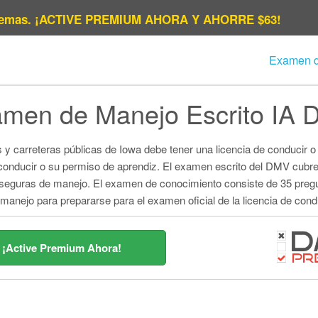
emas.
¡ACTIVE PREMIUM AHORA Y AHORRE $63!
Examen 
Al
men de Manejo Escrito IA
Ar
Conn
s y carreteras públicas de Iowa debe tener una licencia de conducir
 conducir o su permiso de aprendiz. El examen escrito del DMV cubre
Fl
icas seguras de manejo. El examen de conocimiento consiste de 35 pr
nejo para prepararse para el examen oficial de la licencia de condu
I
Lou
¡Active Premium Ahora!
Massa
Miss
Ne