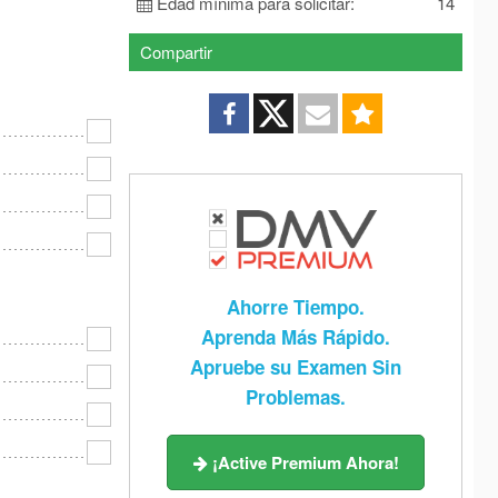
Edad mínima para solicitar:
14
 Jersey
New Mexico
New York
Compartir
 Carolina
North Dakota
Ohio
lahoma
Oregon
Pennsylvania
e Island
South Carolina
South Dakota
nessee
Texas
Utah
rmont
Virginia
Washington
Virginia
Wisconsin
Wyoming
Ahorre Tiempo.
Aprenda Más Rápido.
Apruebe su Examen Sin
Problemas.
¡Active Premium Ahora!