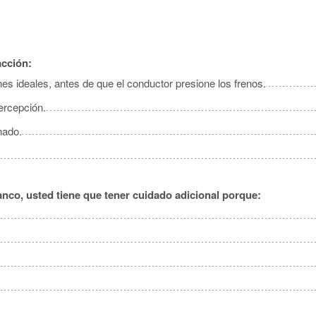
New
North
Ok
acción:
Rhod
es ideales, antes de que el conductor presione los frenos.
Ten
percepción.
Ve
nado.
West 
co, usted tiene que tener cuidado adicional porque: