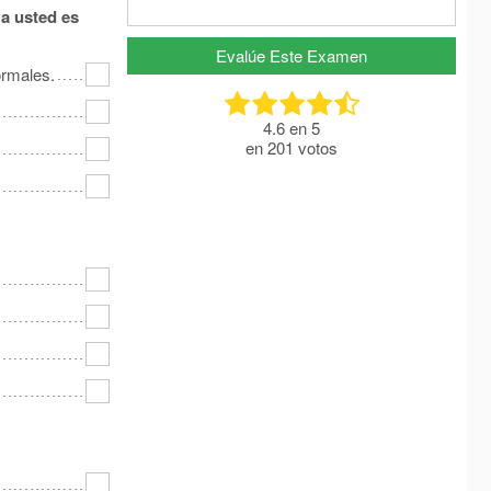
 a usted es
Evalúe Este Examen
ormales.
4.6
en
5
en
201
votos