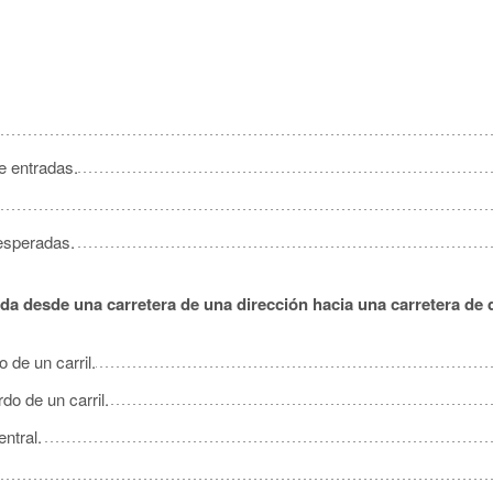
New
North
Ok
Rhod
Ten
e entradas.
Ve
West 
nesperadas.
rda desde una carretera de una dirección hacia una carretera de 
 de un carril.
rdo de un carril.
entral.