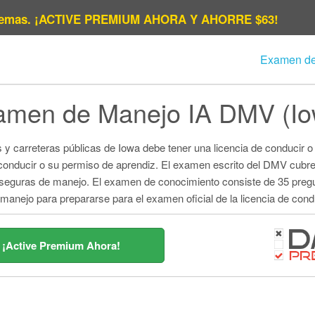
emas.
¡ACTIVE PREMIUM AHORA Y AHORRE $63!
Examen d
Al
amen de Manejo IA DMV (Io
Ar
Conn
s y carreteras públicas de Iowa debe tener una licencia de conducir
 conducir o su permiso de aprendiz. El examen escrito del DMV cubre
Fl
icas seguras de manejo. El examen de conocimiento consiste de 35 pr
nejo para prepararse para el examen oficial de la licencia de condu
I
Lou
¡Active Premium Ahora!
Massa
Miss
Ne