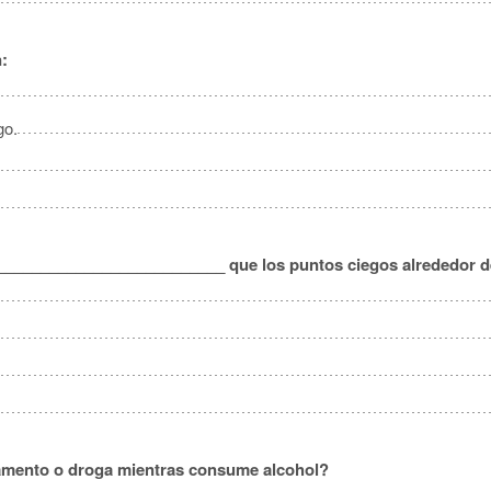
:
go.
___________________________ que los puntos ciegos alrededor d
amento o droga mientras consume alcohol?