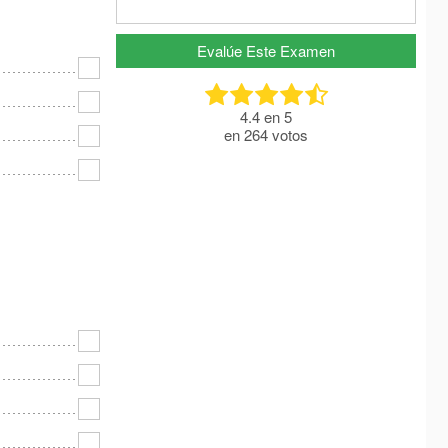
Evalúe Este Examen
4.4
en
5
en
264
votos