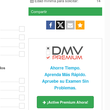
Edad mínima para solicitar:
14
 Jersey
New Mexico
New York
Compartir
 Carolina
North Dakota
Ohio
lahoma
Oregon
Pennsylvania
e Island
South Carolina
South Dakota
nessee
Texas
Utah
rmont
Virginia
Washington
Virginia
Wisconsin
Wyoming
Ahorre Tiempo.
dos
Aprenda Más Rápido.
Apruebe su Examen Sin
Problemas.
¡Active Premium Ahora!