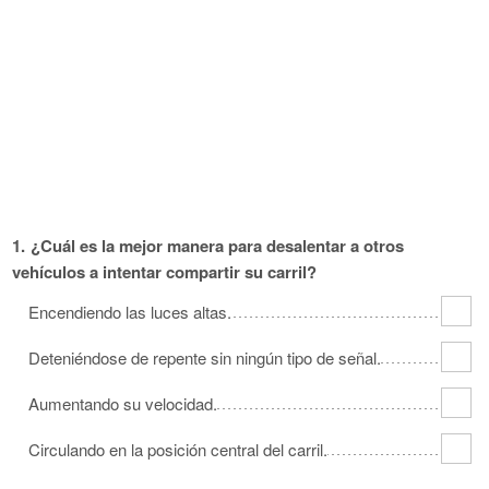
Oklahoma
Oregon
Pennsylvania
Rhode Island
South Carolina
South Dakota
Tennessee
Texas
Utah
Vermont
Virginia
Washington
West Virginia
Wisconsin
Wyoming
1.
¿Cuál es la mejor manera para desalentar a otros
vehículos a intentar compartir su carril?
Encendiendo las luces altas.
Deteniéndose de repente sin ningún tipo de señal.
Aumentando su velocidad.
Circulando en la posición central del carril.