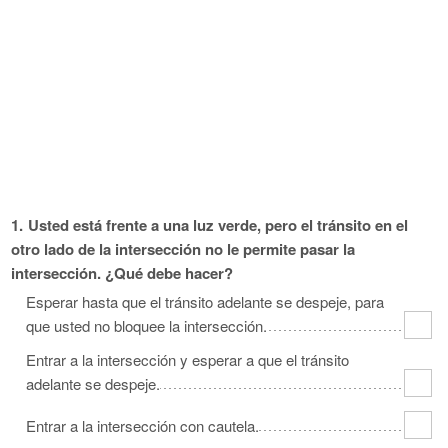
Oklahoma
Oregon
Pennsylvania
Rhode Island
South Carolina
South Dakota
Tennessee
Texas
Utah
Vermont
Virginia
Washington
West Virginia
Wisconsin
Wyoming
1.
Usted está frente a una luz verde, pero el tránsito en el
otro lado de la intersección no le permite pasar la
intersección. ¿Qué debe hacer?
Esperar hasta que el tránsito adelante se despeje, para
que usted no bloquee la intersección.
Entrar a la intersección y esperar a que el tránsito
adelante se despeje.
Entrar a la intersección con cautela.