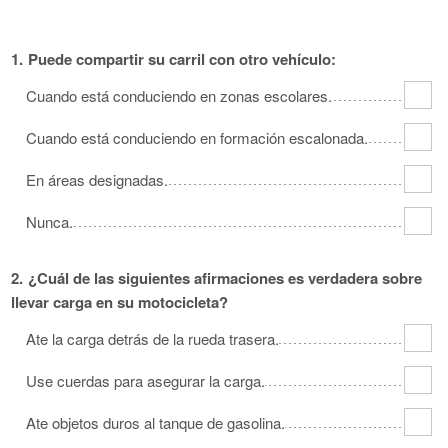
Oklahoma
Oregon
Pennsylvania
Rhode Island
South Carolina
South Dakota
1.
Puede compartir su carril con otro vehículo:
Tennessee
Texas
Utah
Cuando está conduciendo en zonas escolares.
Vermont
Virginia
Washington
Cuando está conduciendo en formación escalonada.
West Virginia
Wisconsin
Wyoming
En áreas designadas.
Nunca.
2.
¿Cuál de las siguientes afirmaciones es verdadera sobre
llevar carga en su motocicleta?
Ate la carga detrás de la rueda trasera.
Use cuerdas para asegurar la carga.
Ate objetos duros al tanque de gasolina.