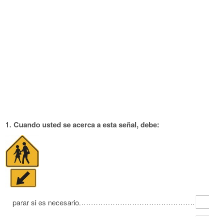
Oklahoma
Oregon
Pennsylvania
Rhode Island
South Carolina
South Dakota
Tennessee
Texas
Utah
Vermont
Virginia
Washington
West Virginia
Wisconsin
Wyoming
1.
Cuando usted se acerca a esta señal, debe:
parar si es necesario.