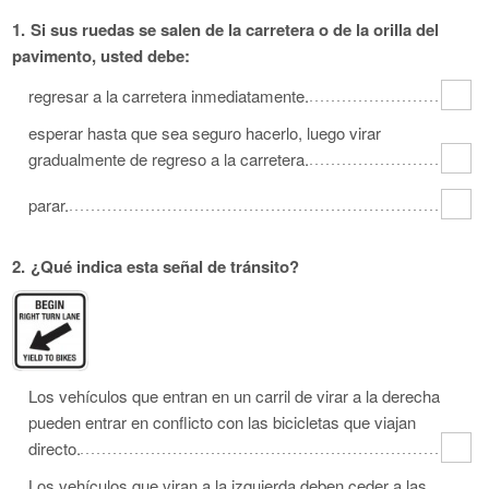
Oklahoma
Oregon
Pennsylvania
1.
Si sus ruedas se salen de la carretera o de la orilla del
pavimento, usted debe:
Rhode Island
South Carolina
South Dakota
Tennessee
Texas
Utah
regresar a la carretera inmediatamente.
Vermont
Virginia
Washington
esperar hasta que sea seguro hacerlo, luego virar
gradualmente de regreso a la carretera.
West Virginia
Wisconsin
Wyoming
parar.
2.
¿Qué indica esta señal de tránsito?
Los vehículos que entran en un carril de virar a la derecha
pueden entrar en conflicto con las bicicletas que viajan
directo.
Los vehículos que viran a la izquierda deben ceder a las