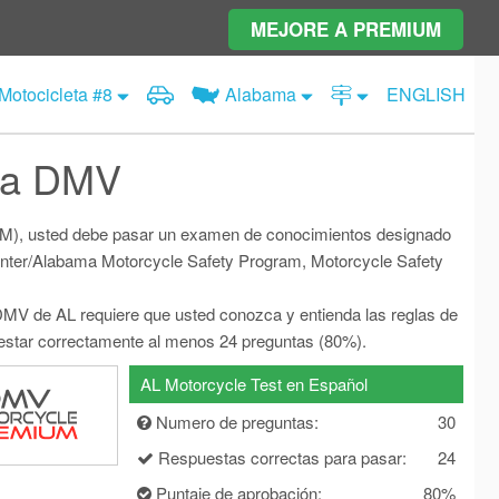
Examen de Motocicleta #7
MEJORE A PREMIUM
Examen de Motocicleta #8
Examen de Manejo
Examen de Motocicleta #9
Examen de Motocicleta
Alabama
Motocicleta #8
ENGLISH
Examen de Motocicleta #10
Señales de tránsito
Señales de Tránsito
abama
Alaska
Examen de señales de tránsito
Examen de Motocicleta #11
Arizona
ma DMV
Pasa a Motocicleta Premium
kansas
California
Examen de Motocicleta #12
Colorado
Premium Iniciar
Examen de Motocicleta #13
District of
ecticut
Delaware
se M), usted debe pasar un examen de conocimientos designado
Columbia
Examen de Motocicleta #14
enter/Alabama Motorcycle Safety Program, Motorcycle Safety
orida
Georgia
Hawaii
Examen de Motocicleta #15
 DMV de AL requiere que usted conozca y entienda las reglas de
daho
Illinois
Indiana
Examen de Motocicleta #16
testar correctamente al menos 24 preguntas (80%).
Iowa
Kansas
Kentucky
Examen de Motocicleta #17
AL Motorcycle Test en Español
isiana
Maine
Maryland
Examen de Motocicleta #18
chusetts
Michigan
Minnesota
Numero de preguntas:
30
Examen de Motocicleta #19
issippi
Missouri
Montana
Respuestas correctas para pasar:
24
Examen de Motocicleta #20
braska
Nevada
New Hampshire
Puntaje de aprobación:
80%