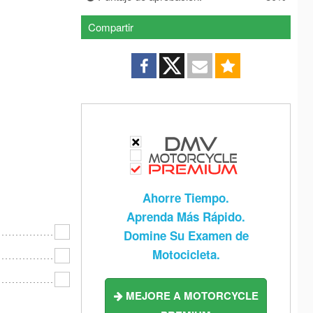
 Jersey
New Mexico
New York
Compartir
 Carolina
North Dakota
Ohio
lahoma
Oregon
Pennsylvania
e Island
South Carolina
South Dakota
nessee
Texas
Utah
rmont
Virginia
Washington
Virginia
Wisconsin
Wyoming
Ahorre Tiempo.
Aprenda Más Rápido.
Domine Su Examen de
Motocicleta.
MEJORE A MOTORCYCLE