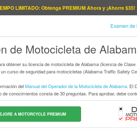
MPO LIMITADO: Obtenga PREMIUM Ahora y ¡Ahorre $35!
Examen de 
Al
n de Motocicleta de Alaba
Ar
Conn
ara obtener su licencia de motocicleta de Alabama (licencia de Cla
un curso de seguridad para motocicletas (Alabama Traffic Safety C
Fl
ormación del
Manual del Operador de la Motocicleta de Alabama
. El
I
ito de conocimientos consta de 30 preguntas. Para aprobar, debe con
Lou
EJORE A MOTORCYCLE PREMIUM
Massa
Miss
Ne