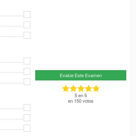
Evalúe Este Examen
5
en
5
en
150
votos