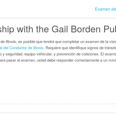
Examen de
Al
ship with the Gail Borden Pub
Ar
Conn
de Illinois, es posible que tendrá que completar un examen de la vis
 del Conductor de Illinois
. Requiere que identifique signos de tráns
Fl
 y seguridad, equipo vehicular, y prevención de colisiones. El examen
. Para pasar el examen, usted debe responder correctamente a un mín
I
Lou
Massa
Miss
Ne
New