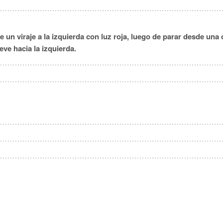
North
Ok
Rhod
n viraje a la izquierda con luz roja, luego de parar desde una c
Ten
eve hacia la izquierda.
Ve
West 