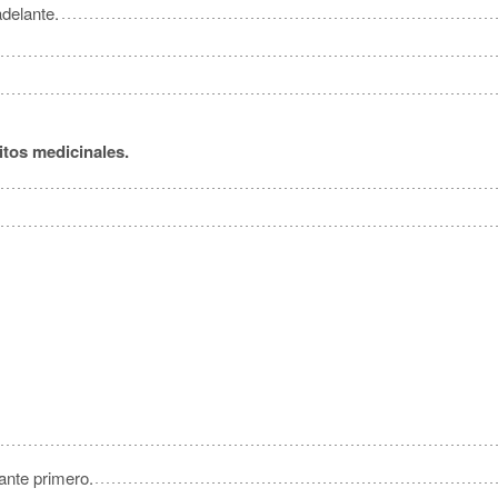
adelante.
itos medicinales.
lante primero.