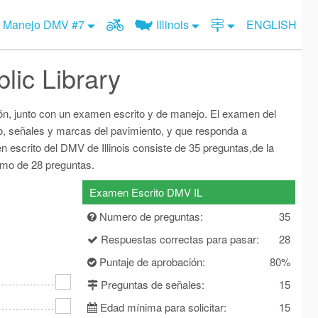
Examen de Motocicleta
Examen de Manejo DMV #6
Illinois
 Manejo DMV #7
ENGLISH
Señales de Tránsito
Examen de Manejo DMV #7
Señales de tránsito
abama
Alaska
Examen de señales de tránsito
Examen de Manejo DMV #8
Arizona
English
lic Library
kansas
California
Examen de Manejo DMV #9
Colorado
Cambie a Premium
Examen de Manejo DMV #10
District of
ecticut
Delaware
ión, junto con un examen escrito y de manejo. El examen del
Premium Iniciar
Columbia
Examen de Manejo DMV #11
ito, señales y marcas del pavimiento, y que responda a
orida
Georgia
Hawaii
 escrito del DMV de Illinois consiste de 35 preguntas,de la
Examen de Manejo DMV #12
imo de 28 preguntas.
daho
Illinois
Indiana
Examen de Manejo DMV #13
Iowa
Kansas
Kentucky
Examen Escrito DMV IL
Examen de Manejo DMV #14
isiana
Maine
Maryland
Numero de preguntas:
35
chusetts
Michigan
Minnesota
Respuestas correctas para pasar:
28
issippi
Missouri
Montana
Puntaje de aprobación:
80%
braska
Nevada
New Hampshire
Preguntas de señales:
15
 Jersey
New Mexico
New York
Edad mínima para solicitar:
15