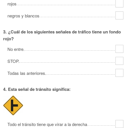
rojos
Oklahoma
Oregon
Pennsylvania
negros y blancos
Rhode Island
South Carolina
South Dakota
Tennessee
Texas
Utah
3.
¿Cuál de los siguientes señales de tráfico tiene un fondo
Vermont
Virginia
Washington
rojo?
West Virginia
Wisconsin
Wyoming
No entre.
STOP.
Todas las anteriores.
4.
Esta señal de tránsito significa:
Todo el tránsito tiene que virar a la derecha