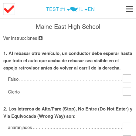
Examen de Motocicleta
Examen de Manejo DMV #6
IL
TEST #1
EN
Señales de Tránsito
Examen de Manejo DMV #7
Señales de tránsito
Alabama
Examen de señales de tránsito
Examen de Manejo DMV #8
Alaska
Arizona
English
Maine East High School
Arkansas
Examen de Manejo DMV #9
California
Colorado
Cambie a Premium
Ver instrucciones
Examen de Manejo DMV #10
District of
Connecticut
Delaware
Premium Iniciar
Columbia
Examen de Manejo DMV #11
1.
Al rebasar otro vehículo, un conductor debe esperar hasta
Florida
Georgia
Hawaii
que todo el auto que acaba de rebasar sea visible en el
Examen de Manejo DMV #12
espejo retrovisor antes de volver al carril de la derecha.
Idaho
Illinois
Indiana
Examen de Manejo DMV #13
Iowa
Kansas
Kentucky
Falso
Examen de Manejo DMV #14
Louisiana
Maine
Maryland
Cierto
Massachusetts
Michigan
Minnesota
Mississippi
Missouri
Montana
2.
Los letreros de Alto/Pare (Stop), No Entre (Do Not Enter) y
Nebraska
Nevada
New Hampshire
Via Equivocada (Wrong Way) son:
New Jersey
New Mexico
New York
anaranjados
North Carolina
North Dakota
Ohio