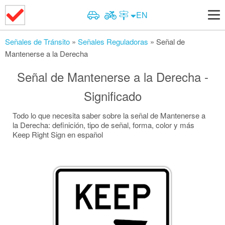
Examen de Motocicleta
EN
Señales de tránsito
Señales de Tránsito
Examen de señales de tránsito
Señales de Tránsito
»
Señales Reguladoras
»
Señal de
Cambie a Premium
Mantenerse a la Derecha
Premium Iniciar
Señal de Mantenerse a la Derecha -
Significado
Todo lo que necesita saber sobre la señal de Mantenerse a
la Derecha: definición, tipo de señal, forma, color y más
Keep Right Sign en español